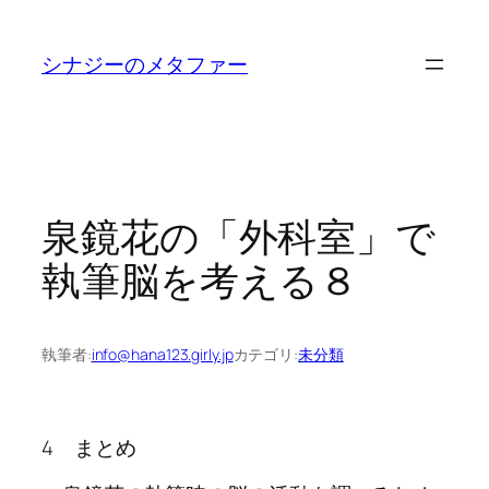
内
容
シナジーのメタファー
を
ス
キ
ッ
プ
泉鏡花の「外科室」で
執筆脳を考える８
執筆者:
info@hana123.girly.jp
カテゴリ:
未分類
4 まとめ