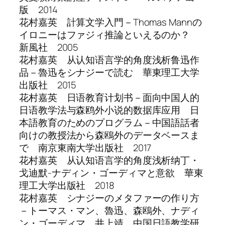
版 2014
花村嘉英 計算文学入門－Thomas Mannの
イロニーはファジィ推論といえるのか？
新風社 2005
花村嘉英 从认知语言学的角度浅析鲁迅作
品－魯迅をシナジーで読む 華東理工大学
出版社 2015
花村嘉英 日语教育计划书－面向中国人的
日语教学法与森鸥外小说的数据库应用 日
本語教育のためのプログラム－中国語話者
向けの教授法から森鴎外のデータベースま
で 南京東南大学出版社 2017
花村嘉英 从认知语言学的角度浅析纳丁・
戈迪默-ナディン・ゴーディマと意欲 華東
理工大学出版社 2018
花村嘉英 シナジーのメタファーの作り方
－トーマス・マン、魯迅、森鴎外、ナディ
ン・ゴーディマ、井上靖 中国日語教学研