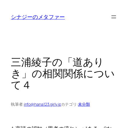
内
容
シナジーのメタファー
を
ス
キ
ッ
プ
三浦綾子の「道あり
き」の相関関係につい
て４
執筆者:
info@hana123.girly.jp
カテゴリ:
未分類