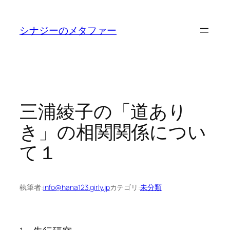
内
容
シナジーのメタファー
を
ス
キ
ッ
プ
三浦綾子の「道あり
き」の相関関係につい
て１
執筆者:
info@hana123.girly.jp
カテゴリ:
未分類