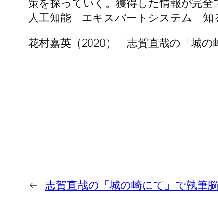
策を探っていく。獲得した情報が完全
人工知能 エキスパートシステム 知
花村嘉英（2020）「志賀直哉の『城
←
志賀直哉の「城の崎にて」で執筆