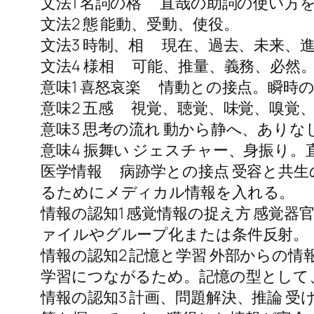
文法1 名詞の格 直哉の助詞の使い方
文法2 態 能動、受動、使役。
文法3 時制、相 現在、過去、未来、
文法4 様相 可能、推量、義務、必然
意味1 喜怒哀楽 情動との接点。瞬時
意味2 五感 視覚、聴覚、味覚、嗅覚
意味3 思考の流れ 動から静へ、ありな
意味4 振舞い ジェスチャー、身振り
医学情報 病跡学との接点 受容と共
るためにメディカル情報を入れる。
情報の認知1 感覚情報の捉え方 感覚
ァイルやグループ化または条件反射。
情報の認知2 記憶と学習 外部からの
学習につながるため。記憶の型として
情報の認知3 計画、問題解決、推論 