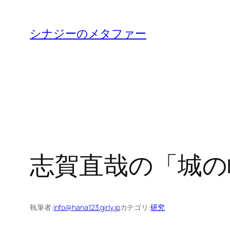
内
容
シナジーのメタファー
を
ス
キ
ッ
プ
志賀直哉の「城の
執筆者:
info@hana123.girly.jp
カテゴリ:
研究