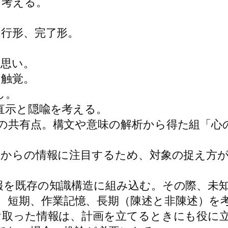
を考える。
進行形、完了形。
。
の思い。
、触覚。
し。
。直示と隠喩を考える。
生の共有点。構文や意味の解析から得た組「心
器官からの情報に注目するため、対象の捉え方
情報を既存の知識構造に組み込む。その際、
、短期、作業記憶、長期（陳述と非陳述）を
受け取った情報は、計画を立てるときにも役に