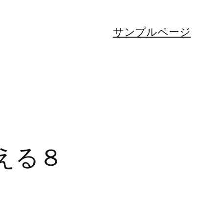
サンプルページ
える８