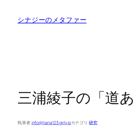
内
容
シナジーのメタファー
を
ス
キ
ッ
プ
三浦綾子の「道あ
執筆者:
info@hana123.girly.jp
カテゴリ:
研究