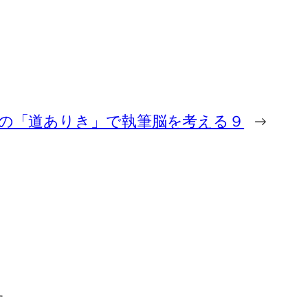
の「道ありき」で執筆脳を考える９
→
す