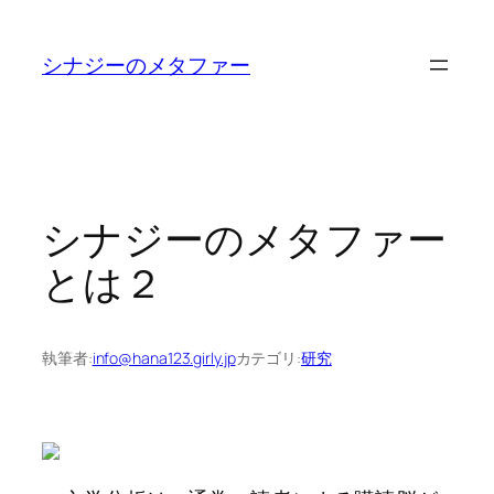
内
容
シナジーのメタファー
を
ス
キ
ッ
プ
シナジーのメタファー
とは２
執筆者:
info@hana123.girly.jp
カテゴリ:
研究