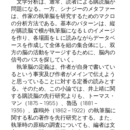
文学分析は、通常、読者による購読脳が
問題になる。一方、シナジーのメタファー
は、作家の執筆脳を研究するためのマクロ
の分析方法である。基本のパターンは、縦
が購読脳で横が執筆脳になるＬのイメージ
を作り、各場面をＬに読みながらデータベ
ースを作成して全体を組の集合体にし、双
方の脳の活動をマージするために、脳内の
信号のパスを探していく。
執筆脳の定義は、作者が自身で書いてい
るという事実及び作者がメインで伝えよう
と思っていることに対する定番の読みとす
る。そのため、この小論では、井上靖に関
する購読脳の先行研究よりも、トーマス・
マン（1875－1955）、魯迅（1881－
1936）、森鴎外（1862－1922）の執筆脳に
関する私の著作を先行研究とする。また、
執筆時の原稿の調査についても、編者は文