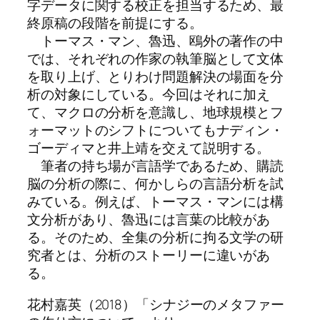
字データに関する校正を担当するため、最
終原稿の段階を前提にする。
トーマス・マン、魯迅、鴎外の著作の中
では、それぞれの作家の執筆脳として文体
を取り上げ、とりわけ問題解決の場面を分
析の対象にしている。今回はそれに加え
て、マクロの分析を意識し、地球規模とフ
ォーマットのシフトについてもナディン・
ゴーディマと井上靖を交えて説明する。
筆者の持ち場が言語学であるため、購読
脳の分析の際に、何かしらの言語分析を試
みている。例えば、トーマス・マンには構
文分析があり、魯迅には言葉の比較があ
る。そのため、全集の分析に拘る文学の研
究者とは、分析のストーリーに違いがあ
る。
花村嘉英（2018）「シナジーのメタファー