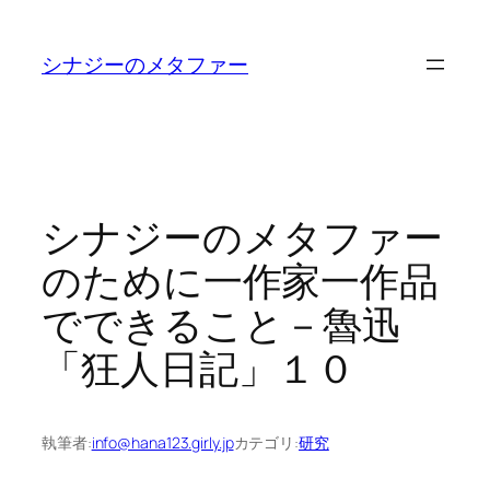
内
容
シナジーのメタファー
を
ス
キ
ッ
プ
シナジーのメタファー
のために一作家一作品
でできること－魯迅
「狂人日記」１０
執筆者:
info@hana123.girly.jp
カテゴリ:
研究