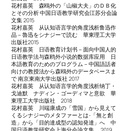
花村嘉英 森鴎外の「山椒大夫」のＤＢ化
とその分析 中国日语教学研究会江苏分会論
文集 2015
花村嘉英 从认知语言学的角度浅析鲁迅作
品－魯迅をシナジーで読む 華東理工大学
出版社2015
花村嘉英 日语教育计划书－面向中国人的
日语教学法与森鸥外小说的数据库应用 日
本語教育のためのプログラム－中国語話者
向けの教授法から森鴎外のデータベースま
で 南京東南大学出版社 2017
花村嘉英 从认知语言学的角度浅析纳丁・
戈迪默 ナディン・ゴーディマと意欲 華
東理工大学出版社 2018
花村嘉英 川端康成の「雪国」から見えて
くるシナジーのメタファーとは-「無と創
造」から「目的達成型の認知発達」へ 中
国日语教学研究会上海分会論文集 2019