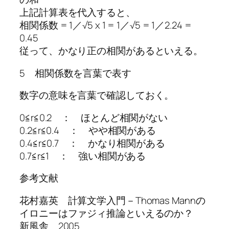
上記計算表を代入すると、
相関係数 = 1／√5 x 1 = 1／√5 = 1／2.24 =
0.45
従って、かなり正の相関があるといえる。
5 相関係数を言葉で表す
数字の意味を言葉で確認しておく。
0≦r≦0.2 ： ほとんど相関がない
0.2≦r≦0.4 ： やや相関がある
0.4≦r≦0.7 ： かなり相関がある
0.7≦r≦1 ： 強い相関がある
参考文献
花村嘉英 計算文学入門－Thomas Mannの
イロニーはファジィ推論といえるのか？
新風舎 2005