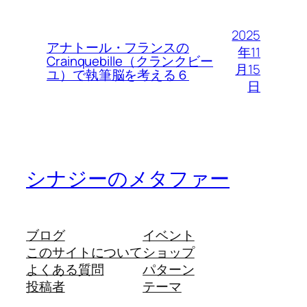
2025
アナトール・フランスの
年11
Crainquebille（クランクビー
月15
ユ）で執筆脳を考える６
日
シナジーのメタファー
ブログ
イベント
このサイトについて
ショップ
よくある質問
パターン
投稿者
テーマ