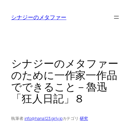
内
容
シナジーのメタファー
を
ス
キ
ッ
プ
シナジーのメタファー
のために一作家一作品
でできること－魯迅
「狂人日記」８
執筆者:
info@hana123.girly.jp
カテゴリ:
研究