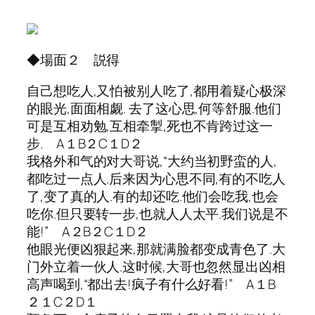
◆場面２ 説得
自己想吃人,又怕被别人吃了,都用着疑心极深
的眼光,面面相觑. 去了这心思,何等舒服.他们
可是互相劝勉,互相牵掣,死也不肯跨过这一
步. A１B２C１D２
我格外和气的对大哥说,“大约当初野蛮的人,
都吃过一点人.后来因为心思不同,有的不吃人
了,变了真的人.有的却还吃.他们会吃我,也会
吃你.但只要转一步,也就人人太平.我们说是不
能!” A２B２C１D２
他眼光便凶狠起来,那就满脸都变成青色了.大
门外立着一伙人.这时候,大哥也忽然显出凶相
高声喝到,“都出去!疯子有什么好看!” A１B
２１C２D１