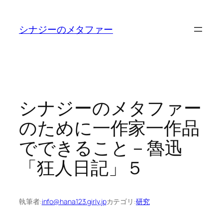
内
容
シナジーのメタファー
を
ス
キ
ッ
プ
シナジーのメタファー
のために一作家一作品
でできること－魯迅
「狂人日記」５
執筆者:
info@hana123.girly.jp
カテゴリ:
研究