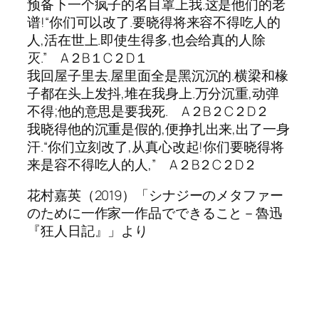
预备下一个疯子的名目罩上我.这是他们的老
谱!“你们可以改了.要晓得将来容不得吃人的
人,活在世上.即使生得多,也会给真的人除
灭.” A２B１C２D１
我回屋子里去.屋里面全是黑沉沉的.横梁和椽
子都在头上发抖,堆在我身上.万分沉重,动弹
不得;他的意思是要我死. A２B２C２D２
我晓得他的沉重是假的,便挣扎出来,出了一身
汗.“你们立刻改了,从真心改起!你们要晓得将
来是容不得吃人的人,” A２B２C２D２
花村嘉英（2019）「シナジーのメタファー
のために一作家一作品でできること－魯迅
『狂人日記』」より