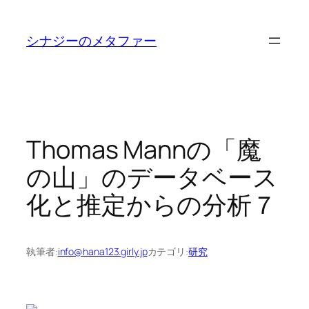
内
容
シナジーのメタファー
を
ス
キ
ッ
プ
Thomas Mannの「魔
の山」のデータベース
化と推定からの分析７
執筆者:
info@hana123.girly.jp
カテゴリ:
研究