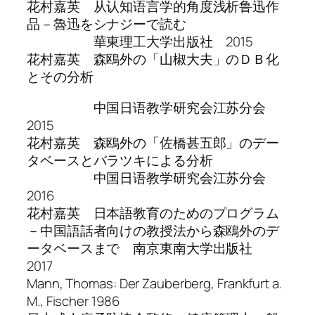
花村嘉英 从认知语言学的角度浅析鲁迅作
品－魯迅をシナジーで読む
華東理工大学出版社 2015
花村嘉英 森鴎外の「山椒大夫」のＤＢ化
とその分析
中国日语教学研究会江苏分会
2015
花村嘉英 森鴎外の「佐橋甚五郎」のデー
タベースとバラツキによる分析
中国日语教学研究会江苏分会
2016
花村嘉英 日本語教育のためのプログラム
－中国語話者向けの教授法から森鴎外のデ
ータベースまで 南京東南大学出版社
2017
Mann, Thomas: Der Zauberberg, Frankfurt a.
M., Fischer 1986