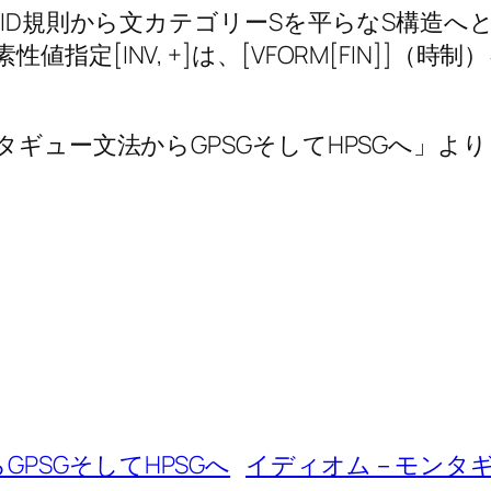
なID規則から文カテゴリーSを平らなS構造へ
NV, +]は、[VFORM[FIN]]（時制）を素性値
タギュー文法からGPSGそしてHPSGへ」より
PSGそしてHPSGへ
イディオム－モンタギュ