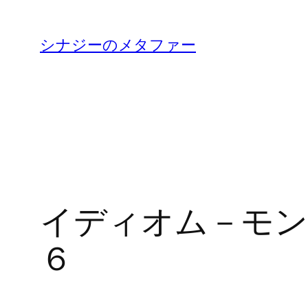
内
容
シナジーのメタファー
を
ス
キ
ッ
プ
イディオム－モン
６