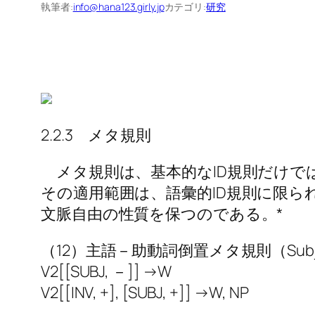
執筆者:
info@hana123.girly.jp
カテゴリ:
研究
2.2.3 メタ規則
メタ規則は、基本的なID規則だけでは
その適用範囲は、語彙的ID規則に限
文脈自由の性質を保つのである。*
（12）主語－助動詞倒置メタ規則（Subject-Au
V2[[SUBJ, －]] →W
V2[[INV, +], [SUBJ, +]] →W, NP