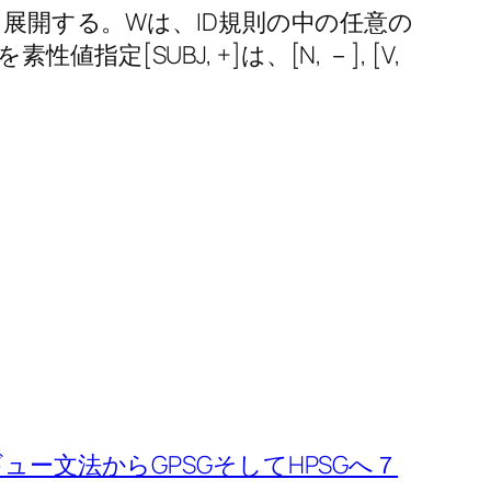
と展開する。Wは、ID規則の中の任意の
指定[SUBJ, +]は、[N, －], [V,
ー文法からGPSGそしてHPSGへ７