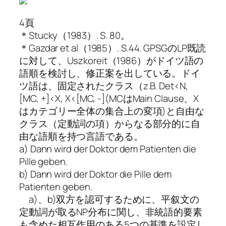
4頁
＊Stucky（1983）. S. 80。
＊Gazdar et al（1985）. S.44. GPSGのLP既読
に対して、Uszkoreit（1986）がドイツ語の
語順を検討し、修正案を出している。ドイ
ツ語は、固定されたクラス（z.B. Det<N,
[MC, +]<X, X<[MC, -](MCはMain Clause、X
はカテゴリー全体の集合上の変項)と自由な
クラス（定動詞の項）からなる部分的に自
由な語順を持つ言語である。
a) Dann wird der Doktor dem Patienten die
Pille geben.
b) Dann wird der Doktor die Pille dem
Patienten geben.
a)、b)双方を認可するために、平叙文の
定動詞が取るNP分布に関し、非統語的要素
も含めた相互作用のある5つの基準を設定し