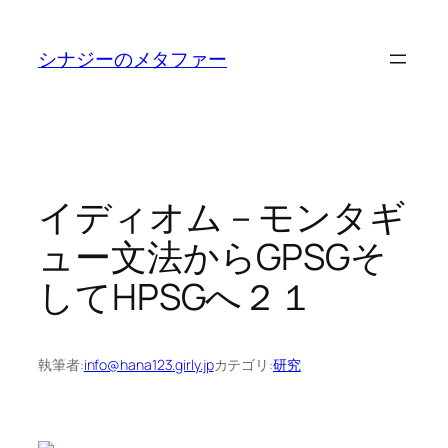
内
容
シナジーのメタファー
を
ス
キ
ッ
プ
イディオム－モンタギ
ュー文法からGPSGそ
してHPSGへ２１
執筆者:
info@hana123.girly.jp
カテゴリ:
研究