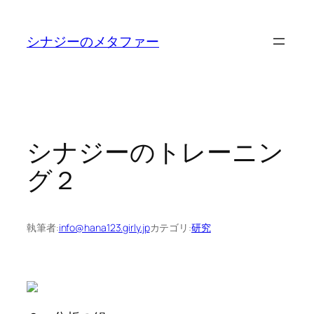
内
容
シナジーのメタファー
を
ス
キ
ッ
プ
シナジーのトレーニン
グ２
執筆者:
info@hana123.girly.jp
カテゴリ:
研究