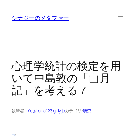
内
容
シナジーのメタファー
を
ス
キ
ッ
プ
心理学統計の検定を用
いて中島敦の「山月
記」を考える７
執筆者:
info@hana123.girly.jp
カテゴリ:
研究