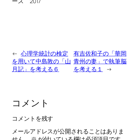
ース 2017
←
心理学統計の検定
有吉佐和子の「華岡
を用いて中島敦の「山
青州の妻」で執筆脳
月記」を考える６
を考える１
→
コメント
コメントを残す
メールアドレスが公開されることはありま
せん。
※
が付いている欄は必須項目です