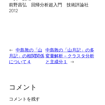
前野昌弘 回帰分析超入門 技術評論社
2012
←
中島敦の「山
中島敦の「山月記」の多
月記」の相関関係
変量解析－クラスタ分析
について４
と主成分１
→
コメント
コメントを残す