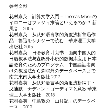
参考文献
花村嘉英 計算文学入門－Thomas Mannの
イロニーはファジィ推論といえるのか？ 新
風舎 2005
花村嘉英 从认知语言学的角度浅析鲁迅作
品－魯迅をシナジーで読む 華東理工大学
出版社 2015
花村嘉英 日语教育计划书－面向中国人的
日语教学法与森鸥外小说的数据库应用 日本
語教育のためのプログラム－中国語話者向
けの教授法から森鴎外のデータベースまで
南京東南大学出版社 2017
花村嘉英 从认知语言学的角度浅析纳丁・
戈迪默 ナディン・ゴーディマと意欲 華東
理工大学出版社 2018
花村嘉英 中島敦の「山月記」のデータベ
ース 2019