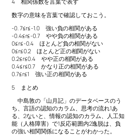
4 相関係数を言葉で表す
数字の意味を言葉で確認しておこう。
-0. 7≦r≦-1.0 強い負の相関がある
-0.4≦r≦-0.7 やや負の相関がある
0≦r≦-0.4 ほとんど負の相関がない
0≦r≦0.2 ほとんど正の相関がない
0.2≦r≦0.4 やや正の相関がある
0.4≦r≦0.7 かなり正の相関がある
0.7≦r≦1 強い正の相関がある
5 まとめ
中島敦の「山月記」のデータベースのう
ち、言語の認知のカラム、思考の流れ1あ
る、2ないと、情報の認知のカラム、人工知
能（人格障害）で1反応範囲内2逸脱は、負
の強い相関関係になることがわかった。