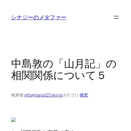
内
容
シナジーのメタファー
を
ス
キ
ッ
プ
中島敦の「山月記」の
相関関係について５
執筆者:
info@hana123.girly.jp
カテゴリ:
研究