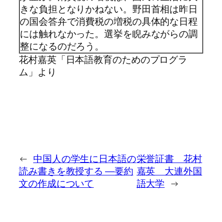
きな負担となりかねない。野田首相は昨日
の国会答弁で消費税の増税の具体的な日程
には触れなかった。選挙を睨みながらの調
整になるのだろう。
花村嘉英「日本語教育のためのプログラ
ム」より
←
中国人の学生に日本語の
栄誉証書 花村
読み書きを教授する ―要約
嘉英 大連外国
文の作成について
語大学
→