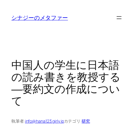
内
容
シナジーのメタファー
を
ス
キ
ッ
プ
中国人の学生に日本語
の読み書きを教授する
―要約文の作成につい
て
執筆者:
info@hana123.girly.jp
カテゴリ:
研究