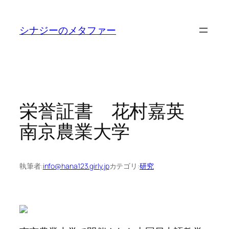
内
容
シナジーのメタファー
を
ス
キ
ッ
プ
栄誉証書 花村嘉英
南京農業大学
執筆者:
info@hana123.girly.jp
カテゴリ:
研究