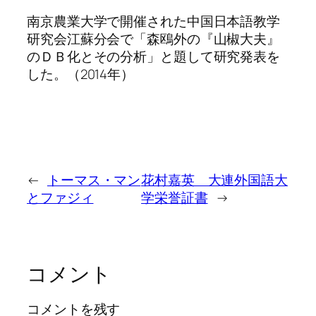
南京農業大学で開催された中国日本語教学
研究会江蘇分会で「森鴎外の『山椒大夫』
のＤＢ化とその分析」と題して研究発表を
した。（2014年）
←
トーマス・マン
花村嘉英 大連外国語大
とファジィ
学栄誉証書
→
コメント
コメントを残す