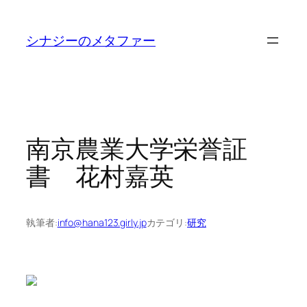
内
容
シナジーのメタファー
を
ス
キ
ッ
プ
南京農業大学栄誉証
書 花村嘉英
執筆者:
info@hana123.girly.jp
カテゴリ:
研究